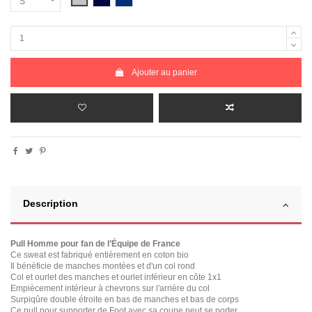
Ajouter au panier
Description
Pull Homme pour fan de l’Équipe de France
Ce sweat est fabriqué entièrement en coton bio
Il bénéficie de manches montées et d'un col rond
Col et ourlet des manches et ourlet inférieur en côte 1x1
Empiècement intérieur à chevrons sur l'arrière du col
Surpiqûre double étroite en bas de manches et bas de corps
Ce pull pour supporter de Foot avec sa coupe peut se porter