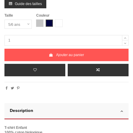
Guide des tailles
Taille
Couleur
Gris Chiné
Bleu Marine
Blanc
Ajouter au panier
Description
T-shirt Enfant
100% coton biologique