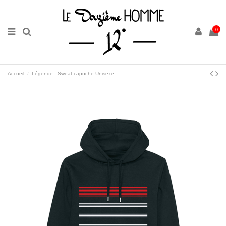
0
Accueil
Légende - Sweat capuche Unisexe