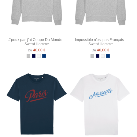
J'peux pas j'ai Coupe Du Monde -
Impossible n'est pas Français -
Sweat Homme
Sweat Homme
40,00 €
40,00 €
Du
Du
Gris Chiné
Bleu Marine
Blanc chiné
Bleu Marine Chiné
Gris Chiné
Bleu Marine
Blanc chiné
Bleu Marine Chin