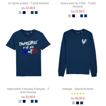
Je t'aime autant - T-shirt Homme
J'peux pas j'ai CDM - T-shirt
Homme
22,00 €
Du
22,00 €
Du
Gris Chiné
Bleu Marine
Blanc
Denim
Bleu Marine Chiné
Gris Chiné
Bleu Marine
Blanc
Denim
Bleu Marine Ch
Impossible n'est pas Français - T-
Vintage - Sweat Homme
shirt Homme
22,00 €
Du
50,00 €
Du
Gris Chiné
Bleu Marine
Blanc
Denim
Bleu Marine Chiné
Gris Chiné
Bleu Marine
Bleu Marine Chiné