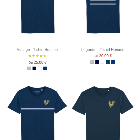
Vintage - T-shirt Homme
Légende - T-shirt Homme
20,00 €
Du
25,00 €
Du
Gris Chiné
Bleu Marine
Blanc
Denim
Bleu Marine Ch
Gris Chiné
Bleu Marine
Blanc
Bleu Marine Chiné