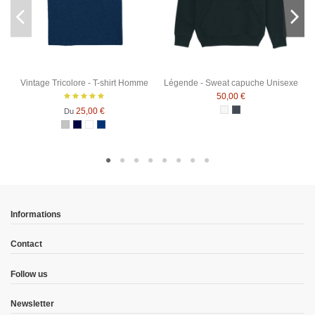
Vintage Tricolore - T-shirt Homme
Légende - Sweat capuche Unisexe
50,00 €
25,00 €
Du
Blanc chiné
Noir
Gris Chiné
Bleu Marine
Blanc
Bleu Marine Chiné
Informations
Contact
Follow us
Newsletter