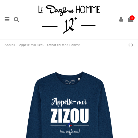
0
Accueil
Appelle-moi Zizou - Sweat col rond Homme