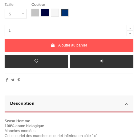
Taille
Couleur
Gris Chiné
Bleu Marine
Blanc chiné
Bleu Marine Chiné
Ajouter au panier
Description
Sweat Homme
100% coton biologique
Manches montées
Col et ourlet des manches et ourlet inférieur en côte 1x1