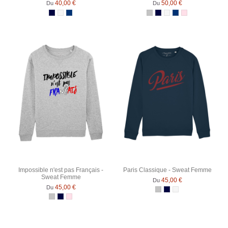
40,00 €
50,00 €
Du
Du
Bleu Marine
Blanc chiné
Bleu Marine Chiné
Gris Chiné
Bleu Marine
Blanc chiné
Bleu Marine Chiné
Rose Chiné
Impossible n'est pas Français -
Paris Classique - Sweat Femme
Sweat Femme
45,00 €
Du
45,00 €
Du
Gris Chiné
Bleu Marine
Blanc chiné
Gris Chiné
Bleu Marine
Rose Chiné