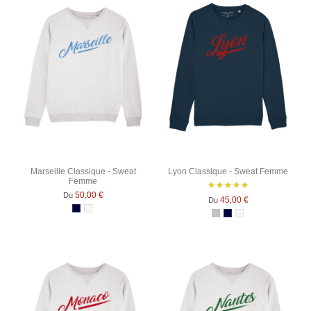
Marseille Classique - Sweat
Lyon Classique - Sweat Femme
Femme
50,00 €
Du
45,00 €
Du
Bleu Marine
Blanc chiné
Gris Chiné
Bleu Marine
Blanc chiné