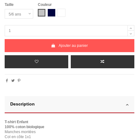
Taille
Couleur
Gris Chiné
Bleu Marine
Blanc
Ajouter au panier
Description
T-shirt Enfant
100% coton biologique
Manches montées
Col en côte 1x1