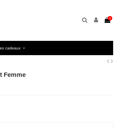
0
ées cadeaux
irt Femme