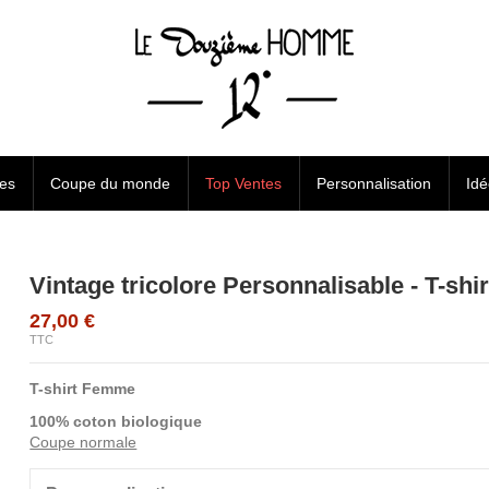
res
Coupe du monde
Top Ventes
Personnalisation
Id
Vintage tricolore Personnalisable - T-sh
27,00 €
TTC
T-shirt Femme
100% coton biologique
Coupe normale