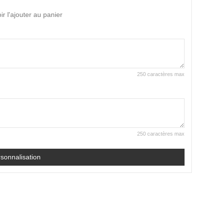
r l'ajouter au panier
250 caractères max
250 caractères max
rsonnalisation