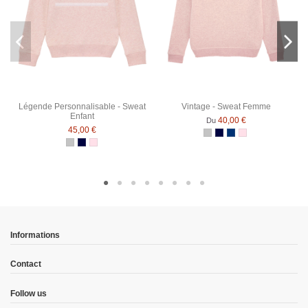
Légende Personnalisable - Sweat
Vintage - Sweat Femme
Enfant
40,00 €
Du
45,00 €
Gris Chiné
Bleu Marine
Bleu Marine Chiné
Rose Chiné
Gris Chiné
Bleu Marine
Rose Chiné
Informations
Contact
Follow us