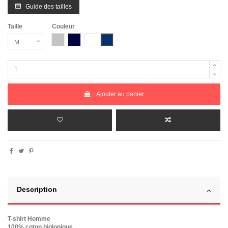
Guide des tailles
Taille
Couleur
Gris Chiné
Bleu Marine
Blanc
Bleu Marine Chiné
Ajouter au panier
Description
T-shirt Homme
100% coton biologique