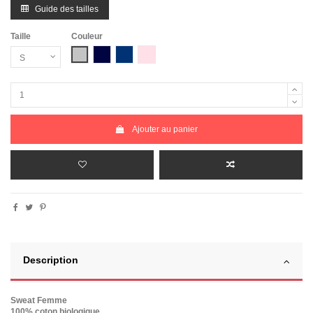
Guide des tailles
Taille
Couleur
Gris Chiné
Bleu Marine
Bleu Marine Chiné
Rose Chiné
Ajouter au panier
Description
Sweat Femme
100% coton biologique