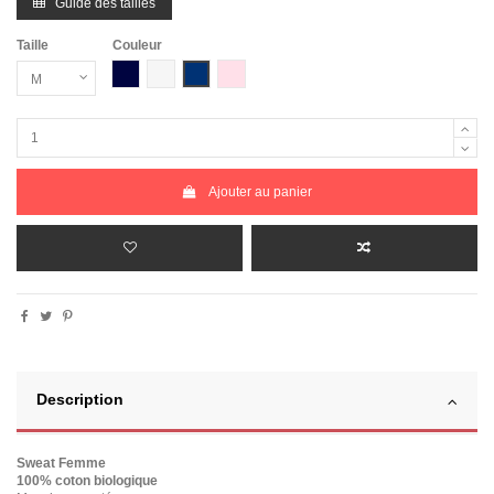
Guide des tailles
Taille
Couleur
Bleu Marine
Blanc chiné
Bleu Marine Chiné
Rose Chiné
Ajouter au panier
Description
Sweat Femme
100% coton biologique