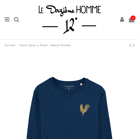
0
Accueil
Once Upon a Team - Sweat Femme