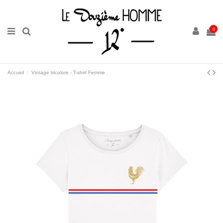
0
Accueil
Vintage tricolore - T-shirt Femme