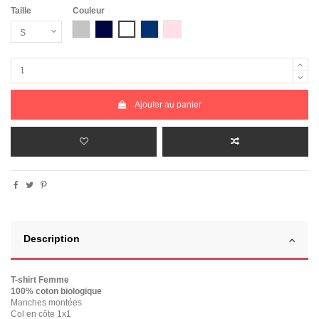
Taille
Couleur
Gris Chiné
Bleu Marine
Blanc
Bleu Marine Chiné
Rose Chiné
Ajouter au panier
Description
T-shirt Femme
100% coton biologique
Manches montées
Col en côte 1x1