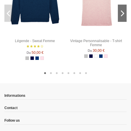
Légende - Sweat Femme
Vintage Personnalisable - T-shirt
Femme
30,00 €
Du
50,00 €
Du
Gris Chiné
Bleu Marine
Blanc
Bleu Marine Chiné
Rose Chiné
Gris Chiné
Bleu Marine
Bleu Marine Chiné
Rose Chiné
Informations
Contact
Follow us