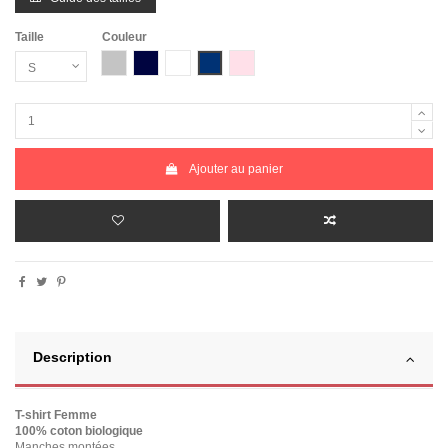
Taille
Couleur
Gris Chiné
Bleu Marine
Blanc
Bleu Marine Chiné
Rose Chiné
Ajouter au panier
Description
T-shirt Femme
100% coton biologique
Manches montées