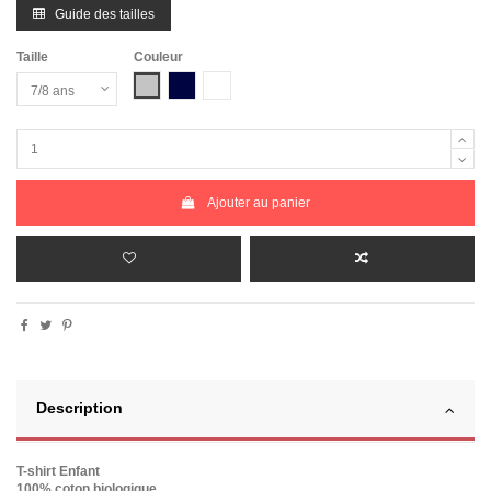
Guide des tailles
Taille
Couleur
Gris Chiné
Bleu Marine
Blanc
Ajouter au panier
Description
T-shirt Enfant
100% coton biologique