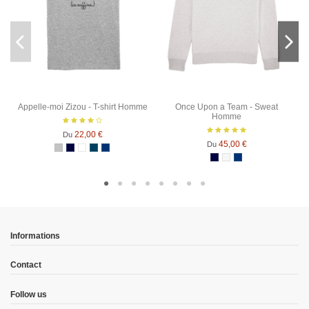
Appelle-moi Zizou - T-shirt Homme
Once Upon a Team - Sweat
Homme
22,00 €
Du
45,00 €
Du
Gris Chiné
Bleu Marine
Blanc
Denim
Bleu Marine Chiné
Bleu Marine
Blanc chiné
Bleu Marine Chiné
Informations
Contact
Follow us