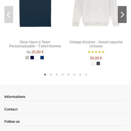
Once Upon a Team
Vintage tricolore - Sweat capuche
Personnalisable - T-shirt Homme
Unisexe
25,00 €
Du
50,00 €
Gris Chiné
Bleu Marine
Blanc
Bleu Marine Chiné
Blanc chiné
Noir
Informations
Contact
Follow us