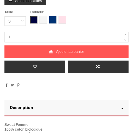
Guide des tailles
Taille
Couleur
Bleu Marine
Blanc chiné
Bleu Marine Chiné
Rose Chiné
Ajouter au panier
Description
Sweat Femme
100% coton biologique