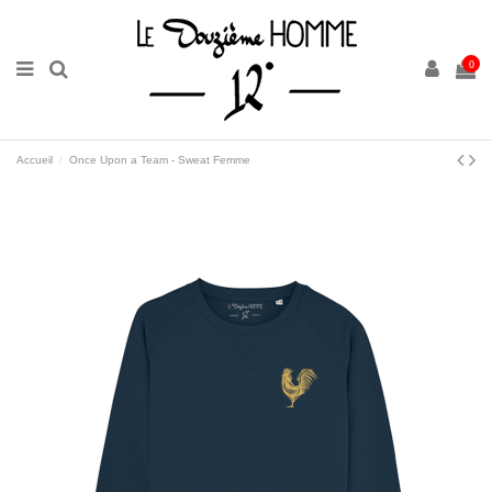
0
Accueil
Once Upon a Team - Sweat Femme