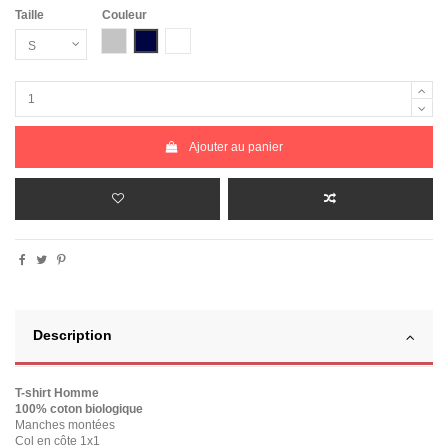
Taille
Couleur
Gris Chiné
Bleu Marine
Blanc
Ajouter au panier
Description
T-shirt Homme
100% coton biologique
Manches montées
Col en côte 1x1