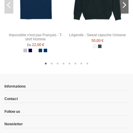
Impossible n'est pas Français - T-
Légende - Sweat capuche Unisexe
shirt Homme
50,00 €
22,00 €
Du
Blanc chiné
Noir
Gris Chiné
Bleu Marine
Blanc
Denim
Bleu Marine Chiné
Informations
Contact
Follow us
Newsletter