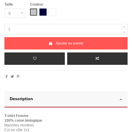
Taille
Couleur
Gris Chiné
Bleu Marine
Blanc
Ajouter au panier
Description
T-shirt Femme
100% coton biologique
Manches montées
Col en côte 1x1