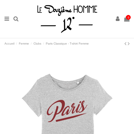
0
Accueil
Femme
Clubs
Paris Classique - T-shirt Femme